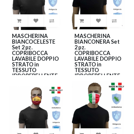
MASCHERINA
MASCHERINA
BIANCOCELESTE
BIANCONERA Set
Set 2 pz.
2 pz.
COPRIBOCCA
COPRIBOCCA
LAVABILE DOPPIO
LAVABILE DOPPIO
STRATO in
STRATO in
TESSUTO
TESSUTO
IDROREPELLENTE
IDROREPELLENTE
e
e
ANTIBATTERICO
ANTIBATTERICO
(NO DPI)
(NO DPI)
9.90€
9.90€