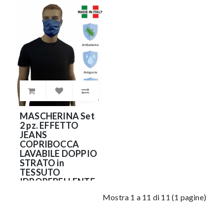
e
ANTIBATTERICO
ANTIBATTERICO
(NO DPI)
(NO DPI)
9.90€
9.90€
MASCHERINA Set
2 pz. EFFETTO
JEANS
COPRIBOCCA
LAVABILE DOPPIO
STRATO in
TESSUTO
IDROREPELLENTE
e
Mostra 1 a 11 di 11 (1 pagine)
ANTIBATTERICO
(NO DPI)