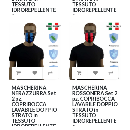
TESSUTO
TESSUTO
IDROREPELLENTE
IDROREPELLENTE
e
e
ANTIBATTERICO
ANTIBATTERICO
(NO DPI)
(NO DPI)
9.90€
9.90€
MASCHERINA
MASCHERINA
NERAZZURRA Set
ROSSONERA Set 2
2 pz.
pz. COPRIBOCCA
COPRIBOCCA
LAVABILE DOPPIO
LAVABILE DOPPIO
STRATO in
STRATO in
TESSUTO
TESSUTO
IDROREPELLENTE
IDROREPELLENTE
e