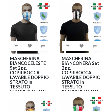
MASCHERINA
MASCHERINA
BIANCOCELESTE
BIANCONERA Set
Set 2 pz.
2 pz.
COPRIBOCCA
COPRIBOCCA
LAVABILE DOPPIO
LAVABILE DOPPIO
STRATO in
STRATO in
TESSUTO
TESSUTO
IDROREPELLENTE
IDROREPELLENTE
e
e
ANTIBATTERICO
ANTIBATTERICO
(NO DPI)
(NO DPI)