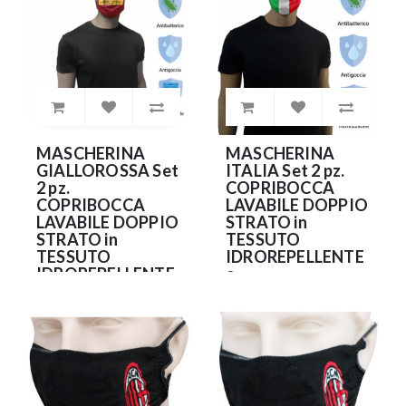
9.90€
9.90€
MASCHERINA
MASCHERINA
GIALLOROSSA Set
ITALIA Set 2 pz.
2 pz.
COPRIBOCCA
COPRIBOCCA
LAVABILE DOPPIO
LAVABILE DOPPIO
STRATO in
STRATO in
TESSUTO
TESSUTO
IDROREPELLENTE
IDROREPELLENTE
e
e
ANTIBATTERICO
ANTIBATTERICO
(NO DPI)
(NO DPI)
9.90€
9.90€