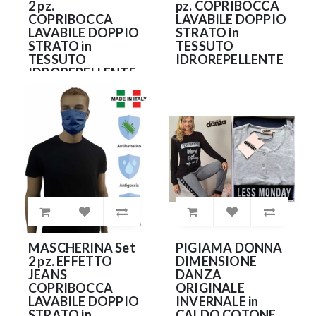
2 pz.
pz. COPRIBOCCA
COPRIBOCCA
LAVABILE DOPPIO
LAVABILE DOPPIO
STRATO in
STRATO in
TESSUTO
TESSUTO
IDROREPELLENTE
IDROREPELLENTE
e
e
ANTIBATTERICO
ANTIBATTERICO
(NO DPI)
(NO DPI)
9.90€
9.90€
MASCHERINA Set
PIGIAMA DONNA
2 pz. EFFETTO
DIMENSIONE
JEANS
DANZA
COPRIBOCCA
ORIGINALE
LAVABILE DOPPIO
INVERNALE in
STRATO in
CALDO COTONE