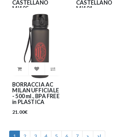
CASTELLANO
CASTELLANO
MI105
MI101
25.90€
22.90€
BORRACCIA AC
MILAN UFFICIALE
- 500 ml., BPA FREE
in PLASTICA
21.00€
1
2
3
4
5
6
7
>
>|