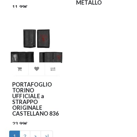
METALLO
11.99€
14.99€
PORTAFOGLIO
TORINO
UFFICIALE a
STRAPPO
ORIGINALE
CASTELLANO 836
23.99€
1
2
>
>|