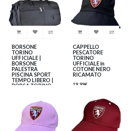
BORSONE
CAPPELLO
TORINO
PESCATORE
UFFICIALE |
TORINO
BORSONE
UFFICIALE in
PALESTRA
COTONE NERO
PISCINA SPORT
RICAMATO
TEMPO LIBERO |
19.99€
BORSA TORINO
ORIGINALE ENZO
CASTELLANO
TR456
62.90€