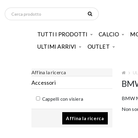
TUTTI I PRODOTTI
CALCIO
MO
ULTIMI ARRIVI
OUTLET
Affina la ricerca
UL
BMW
Accessori
BMW M
Cappelli con visiera
Non son
Affina la ricerca