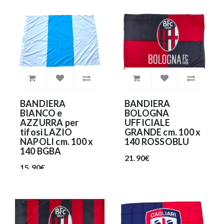
BANDIERA
BANDIERA
BIANCO e
BOLOGNA
AZZURRA per
UFFICIALE
tifosi LAZIO
GRANDE cm. 100 x
NAPOLI cm. 100 x
140 ROSSOBLU
140 BGBA
21.90€
15.90€