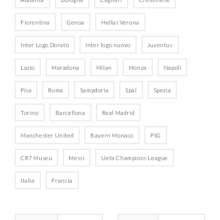
Fiorentina
Genoa
Hellas Verona
Inter Logo Dorato
Inter logo nuovo
Juventus
Lazio
Maradona
Milan
Monza
Napoli
Pisa
Roma
Sampdoria
Spal
Spezia
Torino
Barcellona
Real Madrid
Manchester United
Bayern Monaco
PSG
CR7 Museu
Messi
Uefa Champions League
Italia
Francia