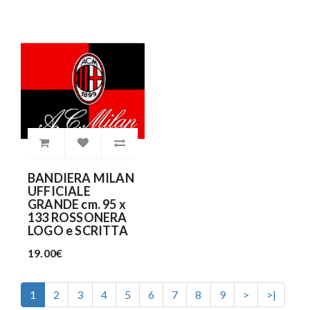
BANDIERA MILAN
UFFICIALE
GRANDE cm. 95 x
133 ROSSONERA
LOGO e SCRITTA
19.00€
1
2
3
4
5
6
7
8
9
>
>|