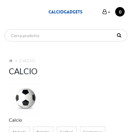
0
CALCIO
CALCIO
Calcio
Atalanta
Bologna
Cagliari
Cremonese