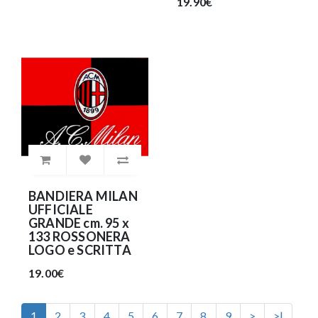
19.90€
BANDIERA MILAN
UFFICIALE
GRANDE cm. 95 x
133 ROSSONERA
LOGO e SCRITTA
19.00€
1
2
3
4
5
6
7
8
9
>
>|