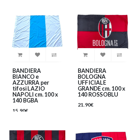
BANDIERA
BANDIERA
BIANCO e
BOLOGNA
AZZURRA per
UFFICIALE
tifosi LAZIO
GRANDE cm. 100 x
NAPOLI cm. 100 x
140 ROSSOBLU
140 BGBA
21.90€
15.90€