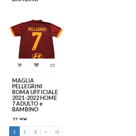
29.90€
MAGLIA
PELLEGRINI
ROMA UFFICIALE
2021-2022 HOME
7 ADULTO e
BAMBINO
27.90€
1
2
3
>
>|