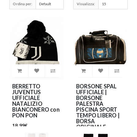
Ordina per:
Visualizza:
BERRETTO
BORSONE SPAL
JUVENTUS
UFFICIALE |
UFFICIALE
BORSONE
NATALIZIO
PALESTRA
BIANCONERO con
PISCINA SPORT
PON PON
TEMPO LIBERO |
BORSA
18.99€
ORIGINALE
S.P.A.L. MACRON