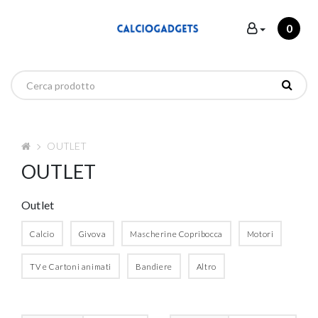
0
OUTLET
OUTLET
Outlet
Calcio
Givova
Mascherine Copribocca
Motori
TV e Cartoni animati
Bandiere
Altro