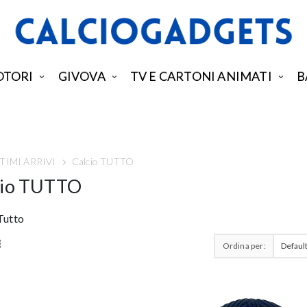
TORI
GIVOVA
TV E CARTONI ANIMATI
B
TIMI ARRIVI
Calcio TUTTO
cio TUTTO
Tutto
Ordina per: