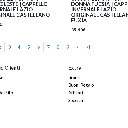
ELESTE | CAPPELLO
DONNA FUCSIA | CAPP
RNALE LAZIO
INVERNALE LAZIO
GINALE CASTELLANO
ORIGINALE CASTELLA
FUXIA
€
35.90€
2
3
4
5
6
7
8
9
>
>|
io Clienti
Extra
aci
Brand
Buoni Regalo
el Sito
Affiliati
Speciali