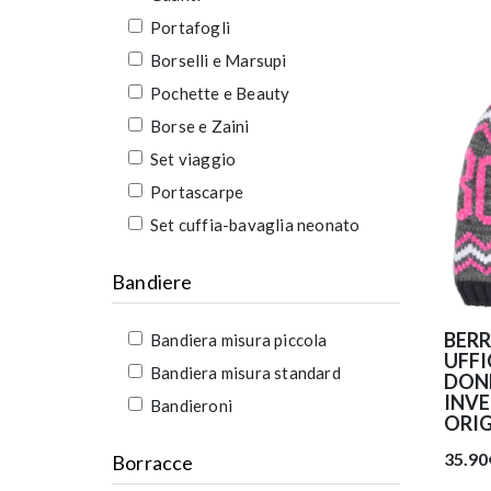
Portafogli
Borselli e Marsupi
Pochette e Beauty
Borse e Zaini
Set viaggio
Portascarpe
Set cuffia-bavaglia neonato
Bandiere
BER
Bandiera misura piccola
UFFI
Bandiera misura standard
DONN
INV
Bandieroni
ORI
35.90
Borracce