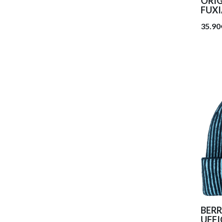
ORI
FUX
35.90
BERR
UFFI