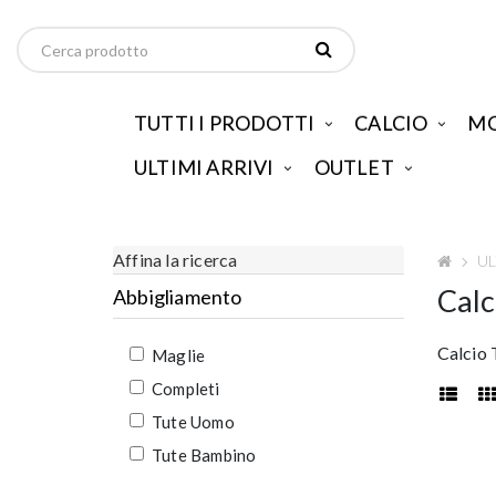
TUTTI I PRODOTTI
CALCIO
MO
ULTIMI ARRIVI
OUTLET
Affina la ricerca
UL
Cal
Abbigliamento
Calcio 
Maglie
Completi
Tute Uomo
Tute Bambino