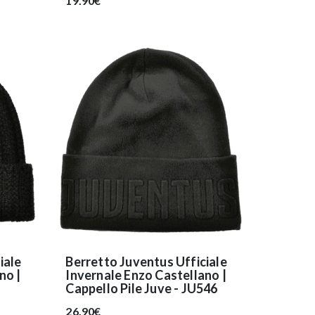
19.90€
iale
Berretto Juventus Ufficiale
no |
Invernale Enzo Castellano |
Cappello Pile Juve - JU546
26.90€