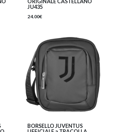
NO
ORIGINALE CASTELLANO
JU435
24.00€
S
BORSELLO JUVENTUS
IO
UFFICIALE a TRACOLLA