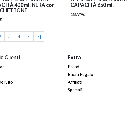
CITÀ 400 ml. NERA con
CAPACITÀ 650 ml.
CHETTONE
18.99€
€
2
3
4
>
>|
io Clienti
Extra
aci
Brand
Buoni Regalo
el Sito
Affiliati
Speciali