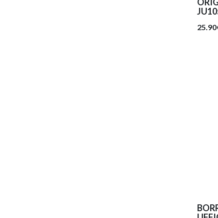
ORI
JU10
25.90
BOR
UFFI