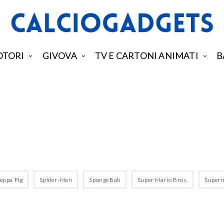
TORI
GIVOVA
TV E CARTONI ANIMATI
B
eppa Pig
Spider-Man
SpongeBob
Super Mario Bros.
Super