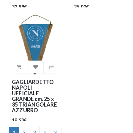
32.99€
25.00€
GAGLIARDETTO
NAPOLI
UFFICIALE
GRANDE cm. 25 x
35 TRIANGOLARE
AZZURRO
18.90€
1
2
3
>
>|